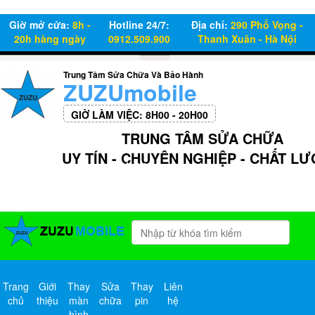
Giờ mở cửa:
8h -
Hotline 24/7:
Địa chỉ:
290 Phố Vọng -
20h hàng ngày
0912.509.900
Thanh Xuân - Hà Nội
Trung Tâm Sửa Chữa Và Bảo Hành
ZUZUmobile
GIỜ LÀM VIỆC: 8H00 - 20H00
TRUNG TÂM SỬA CHỮA
UY TÍN - CHUYÊN NGHIỆP - CHẤT L
Hotline
0912 50 99 00
Trang
Giới
Thay
Sửa
Thay
Liên
chủ
thiệu
màn
chữa
pin
hệ
hình