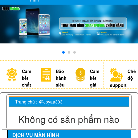
Cam
Bảo
Cam
Chế
kết
hành
kết
độ
chất
siêu
giá
support
lượng
việt
tốt nhất
nhiệt tình
Tuyệt đối yên
100% khách
Khỏi mất
Xem khách
Trang chủ :
@Joyaa303
tâm
hàng hài lòng
công so sánh
hàng như
giá
người thân
Không có sản phẩm nào
DỊCH VỤ MÀN HÌNH