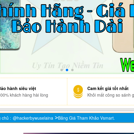
Bảo hành siêu việt
Cam kết giá tốt nhất
100% khách hàng hài lòng
Khỏi mất công so sánh g
 chủ :
@hackerbywuselaina
Bảng Giá Tham Khảo Vsmart.