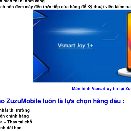
h hiển thị bị đốm vàng
ch nên đem máy đến trực tiếp cửa hàng để Kỹ thuật viên kiểm tra 
Màn hình
Vsmart
uy tín tại 
ao ZuzuMobile luôn là lựa chọn hàng đầu :
 nhất thị trường
kiện chính hãng
ra – Thay tại chỗ
ành dài hạn