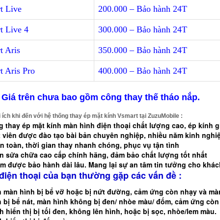
t Live
200.000 – Bảo hành 24T
t Live 4
300.000 – Bảo hành 24T
t Aris
350.000 – Bảo hành 24T
t Aris Pro
400.000 – Bảo hành 24T
Giá trên chưa bao gồm công thay thế tháo nắp.
 ích khi đến với hệ thống thay ép mặt kính Vsmart tại ZuzuMobile :
g thay ép mặt kính màn hình điện thoại chất lượng cao,
ép kính g
t viên được đào tạo bài bản chuyên nghiệp, nhiều năm kinh nghi
an toàn, thời gian thay nhanh chóng, phục vụ tận tình
ện sửa chữa cao cấp chính hãng, đảm bảo chất lượng tốt nhất
m được bảo hành dài lâu. Mang lại sự an tâm tin tưởng cho khá
điện thoại của bạn thường gặp các vấn đề :
h màn hình bị bể vỡ hoặc bị nứt đường, cảm ứng còn nhạy và màn 
h bị bể nát, màn hình không bị đen/ nhòe màu/ đốm, cảm ứng còn
 hiển thị bị tối đen, không lên hình, hoặc bị sọc, nhòe/lem màu.