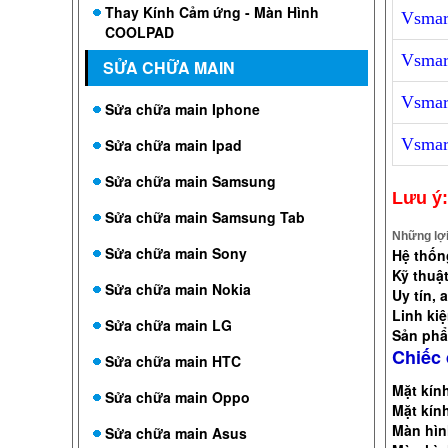
Thay Kính Cảm ứng - Màn Hình
Vsmar
COOLPAD
Vsmar
SỬA CHỮA MAIN
Vsmar
Sửa chữa main Iphone
Vsmar
Sửa chữa main Ipad
Sửa chữa main Samsung
Lưu ý:
Sửa chữa main Samsung Tab
Những lợi
Sửa chữa main Sony
Hệ thốn
Kỹ thuậ
Sửa chữa main Nokia
Uy tín, 
Linh ki
Sửa chữa main LG
Sản phẩ
Chiếc 
Sửa chữa main HTC
Mặt kín
Sửa chữa main Oppo
Mặt kín
Màn hình
Sửa chữa main Asus