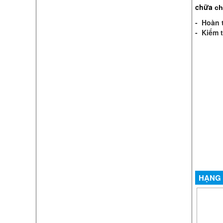
chữa
ch
- Hoàn 
- Kiểm 
HẠNG 