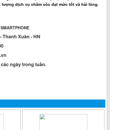
 lượng dịch vụ chăm sóc đạt mức tốt và hài lòng.
H SMARTPHONE
 - Thanh Xuân - HN
00
.vn
ả các ngày trong tuần.