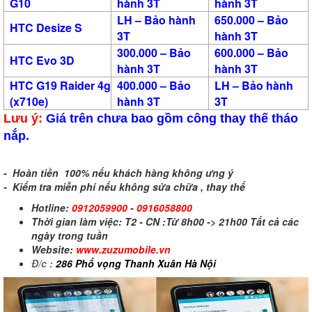
G10
hành 3T
hành 3T
LH – Bảo hành
650.000 – Bảo
HTC Desize S
3T
hành 3T
300.000 – Bảo
600.000 – Bảo
HTC Evo 3D
hành 3T
hành 3T
HTC G19 Raider 4g
400.000 – Bảo
LH – Bảo hành
(x710e)
hành 3T
3T
Lưu ý:
Giá trên chưa bao gồm công thay thế tháo
nắp.
- Hoàn tiền 100% nếu khách hàng không ưng ý
- Kiểm tra miễn phí nếu không sửa chữa , thay thế
Hotline:
0912059900
-
0916058800
Thời gian làm việc: T2 - CN :Từ 8h00 -> 21h00 Tất cả các
ngày trong tuần
Website:
www.zuzumobile.vn
Đ/c :
286 Phố vọng Thanh Xuân Hà Nội