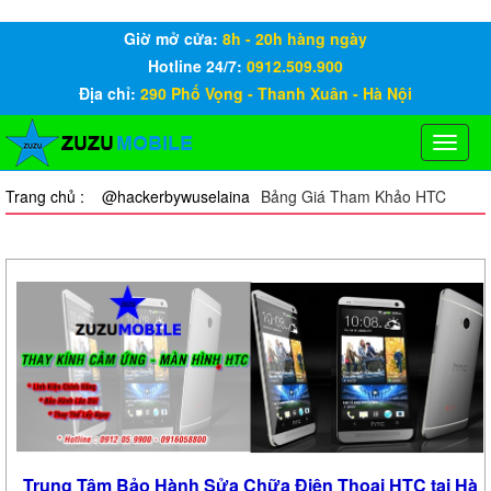
Giờ mở cửa:
8h - 20h hàng ngày
Hotline 24/7:
0912.509.900
Địa chỉ:
290 Phố Vọng - Thanh Xuân - Hà Nội
Toggle
naviga
Trang chủ :
@hackerbywuselaina
Bảng Giá Tham Khảo HTC
Trung Tâm Bảo Hành Sửa Chữa Điện Thoại HTC tại Hà