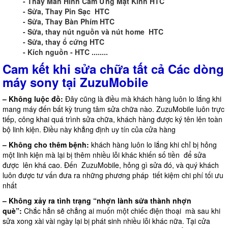
- Thay Màn Hình Cảm Ứng Mặt Kính HTC
- Sửa, Thay Pin Sạc HTC
- Sửa, Thay Bàn Phím HTC
- Sửa, thay nút nguồn và nút home HTC
- Sửa, thay ổ cứng HTC
- Kích nguồn - HTC ........
Cam kết khi sửa chữa tất cả Các dòng
máy sony tại ZuzuMobile
– Không luộc đồ:
Đây cũng là điều mà khách hàng luôn lo lắng khi
mang máy đến bất kỳ trung tâm sửa chữa nào. ZuzuMobile luôn trực
tiếp, công khai quá trình sửa chữa, khách hàng được ký tên lên toàn
bộ linh kiện. Điều này khẳng định uy tín của cửa hàng
– Không cho thêm bệnh:
khách hàng luôn lo lắng khi chỉ bị hỏng
một linh kiện mà lại bị thêm nhiều lỗi khác khiến số tiền để sửa
được lên khá cao. Đến ZuzuMobile, hỏng gì sửa đó, và quý khách
luôn được tư vấn đưa ra những phương pháp tiết kiệm chi phí tối ưu
nhất
– Không xảy ra tình trạng “nhợn lành sửa thành nhợn
què”:
Chắc hẳn sẽ chẳng ai muốn một chiếc điện thoại mà sau khi
sửa xong xài vài ngày lại bị phát sinh nhiều lỗi khác nữa. Tại cửa